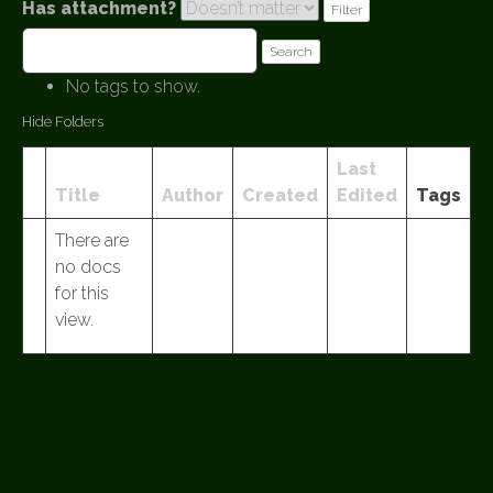
Has attachment?
Search
No tags to show.
Hide Folders
Last
Has
Title
Author
Created
Edited
Tags
attachment
There are
no docs
for this
view.