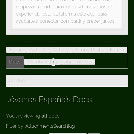
empezar tu andadura como si tienes años de
experiencia, esta plataforma está aquí para
ayudarte a conectar, compartir y crecer juntos.
Home
Activity
Activity
Group Posts
Forum
Docs
Members
Documentos
2
All Docs
Jóvenes España’s Docs
You are viewing
all
docs.
Filter by:
Attachments
Search
Tag