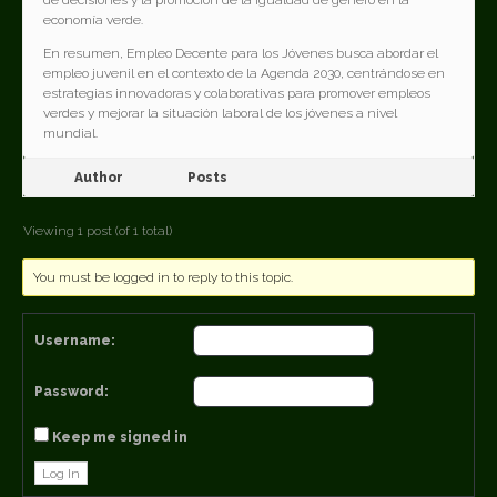
de decisiones y la promoción de la igualdad de género en la
economía verde.
En resumen, Empleo Decente para los Jóvenes busca abordar el
empleo juvenil en el contexto de la Agenda 2030, centrándose en
estrategias innovadoras y colaborativas para promover empleos
verdes y mejorar la situación laboral de los jóvenes a nivel
mundial.
Author
Posts
Viewing 1 post (of 1 total)
You must be logged in to reply to this topic.
Username:
Password:
Keep me signed in
Log In