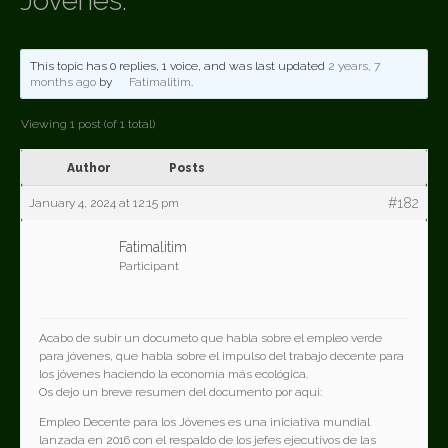
Jóvenes.
This topic has 0 replies, 1 voice, and was last updated
2 years, 7
months ago
by
Fatimalitim
.
Viewing 1 post (of 1 total)
Author
Posts
#182
January 4, 2024 at 12:15 pm
Fatimalitim
Participant
Acabo de subir un documeto que habla sobre el empleo verde
para jóvenes, que habla sobre el impulso del trabajo decente para
los jóvenes haciendo la economía más ecológica.
Os dejo un breve resumen del documento por aqui:
Empleo Decente para los Jóvenes es una iniciativa mundial
lanzada en 2016 con el respaldo de los jefes ejecutivos de las