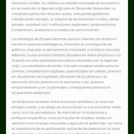
Naciones Unidas. Su objetivo es abordar el empleo de los jóvenes
en el marco de la Agenda 2030 para el Desarrollo Sostenible. La
iniciativa cuenta con diversos socios, incluyendo gobiernos,
interlocutores sociales, el sistema de las Naciones Unidas, sector
privado, sociedad civil, instituciones regionales, parlamentarios,
fundaciones, académicos y medios de comunicación.
La estrategia de Empleo Decente para los Jóvenes se centra en
construir alianzas estratégicas, fomentar la convergencia de
políticas, impulsar el pensamiento innovador, y movilizar recursos.
Además, busca ampliar medidas basadas en datos empíricos y su
impacto en ocho prioridades temáticas alineadas con la Agenda
2030. Las prioridades de acción incluyen empleos verdes para los
jóvenes, competencias digitales, aprendizajes de calidad, jóvenes
en situaciones de fragilidad, transición de los jóvenes a la
economía formal, jóvenes en la economía rural, jóvenes
emprendedores y en autoempleo, y trabajadores jóvenes en
ocupaciones peligrosas.
Se destaca la conexión entre el cambio climático y la crisis del
empleo juvenil, y se aboga por la transición a una economía verde
como una vía prometedora. Se mencionan innovaciones y
enfoques específicos, como el impulso de empleos verdes en
sectores como energía renovable y agricultura sostenible, así como
la importancia de la participación activa de los jóvenes en la toma