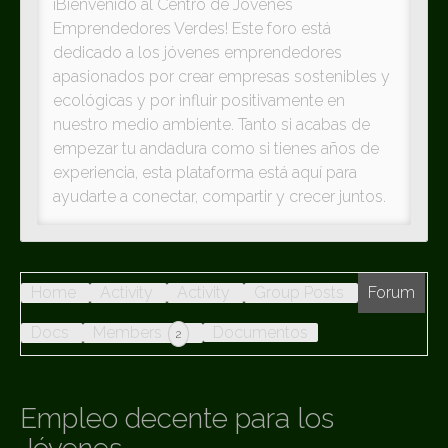
¡Bienvenido al Centro de Jóvenes
Emprendedores Verdes! Este foro está
dedicado a los jóvenes emprendedores
apasionados por crear empresas sostenibles y
ecológicas y por influir positivamente en
nuestro medio ambiente. Tanto si acabas de
empezar tu andadura como si tienes años de
experiencia, esta plataforma está aquí para
ayudarte a conectar, compartir y crecer juntos.
Home
Activity
Activity
Group Posts
Forum
Docs
Members
Documentos
2
Empleo decente para los