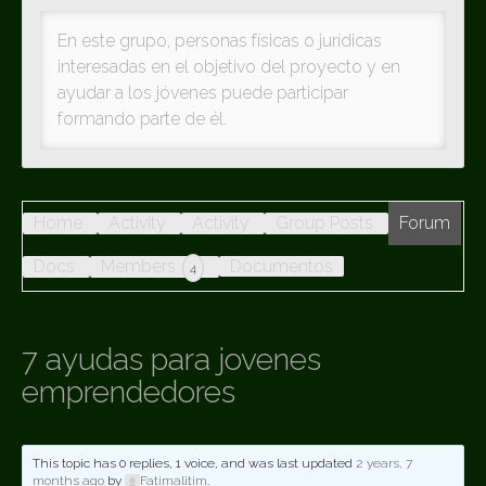
En este grupo, personas físicas o jurídicas
interesadas en el objetivo del proyecto y en
ayudar a los jóvenes puede participar
formando parte de él.
Home
Activity
Activity
Group Posts
Forum
Docs
Members
Documentos
4
7 ayudas para jovenes
emprendedores
This topic has 0 replies, 1 voice, and was last updated
2 years, 7
months ago
by
Fatimalitim
.