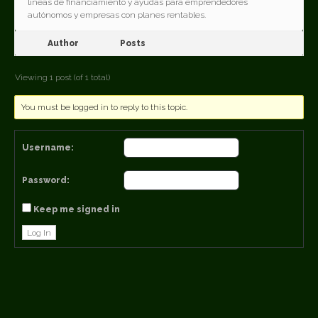
líneas de financiamiento y ayudas para emprendedores
autónomos y empresas con planes rentables.
Author
Posts
Viewing 1 post (of 1 total)
You must be logged in to reply to this topic.
Username:
Password:
Keep me signed in
Log In