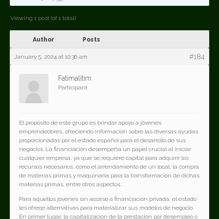
Viewing 1 post (of 1 total)
Author
Posts
#184
January 5, 2024 at 10:36 am
Fatimalitim
Participant
El propósito de este grupo es brindar apoyo a jóvenes
emprendedores, ofreciendo información sobre las diversas ayudas
proporcionadas por el estado español para el desarrollo de sus
negocios. La financiación desempeña un papel crucial al iniciar
cualquier empresa, ya que se requiere capital para adquirir los
recursos necesarios, como el arrendamiento de un local, la compra
de materias primas y maquinaria para la transformación de dichas
materias primas, entre otros aspectos.
Para aquellos jóvenes sin acceso a financiación privada, el estado
les ofrece alternativas para materializar sus modelos de negocio.
En primer lugar, la capitalización de la prestación por desempleo o