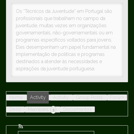
Os “Técnicos da Juventude” em Portugal são
profissionais que trabalham no campo da
juventude, muitas vezes em organizações
governamentais, não-governamentais ou em
programas específicos voltados para jovens.
Eles desempenham um papel fundamental na
implementação de políticas e programas
destinados a atender às necessidades e
aspirações da juventude portuguesa.
Home
Activity
Activity
Group Posts
Forum
Docs
Members
Documentos
3
RSS