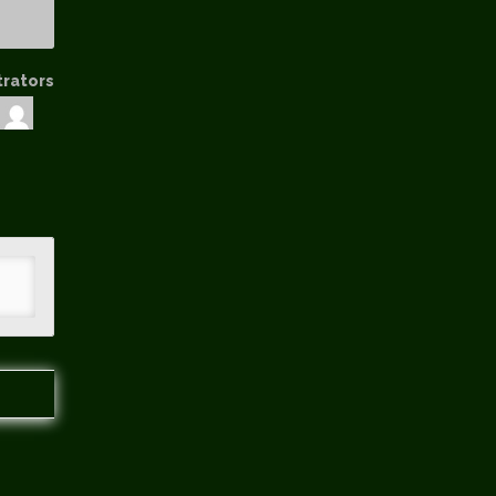
trators
hip