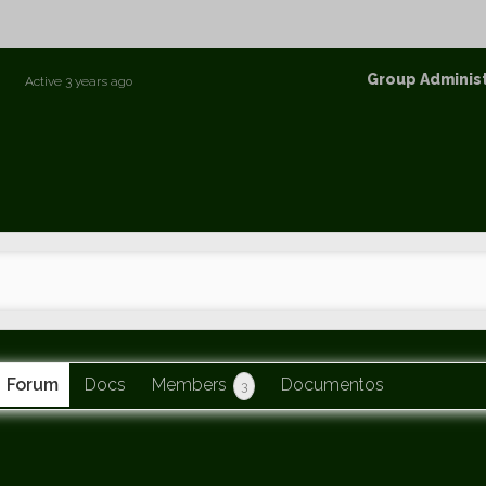
p
Group
Group Adminis
Active
3 years ago
Leaders
Forum
Docs
Members
Documentos
3