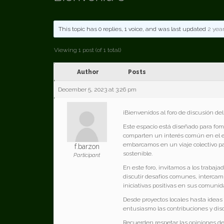
This topic has 0 replies, 1 voice, and was last updated
2 yea
Viewing 1 post (of 1 total)
Author
Posts
December 5, 2023 at 3:26 pm
¡Bienvenidos al foro de discusión de
Este espacio está diseñado para fome
comparten un interés común en el em
embarcamos en un viaje colectivo p
f.barzon
sostenible.
Participant
En este foro, invitamos a los trabaj
discutir desafíos comunes, intercam
iniciativas positivas en sus comunid
Desde proyectos locales hasta ideas 
entusiasmo las contribuciones y d
Recuerden respetar las opiniones d