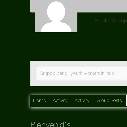
Public Grou
Gruppo per gli youth workers in Italia
Home
Activity
Activity
Group Posts
Bienvenid*s