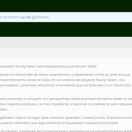
rs, 8 months ago
by
f.barzon
.
l proyecto Young Green para trabajadores juveniles en Italia!
ntar el intercambio de ideas, experiencias y colaboración entre los jóvenes que
prendimiento verde en Italia. En el contexto del proyecto Young Green, nos
ara explorar y promover soluciones innovadoras que contribuyan a un futuro más
adores juveniles a compartir sus perspectivas sobre el emprendimiento verde en Ita
biar mejores prácticas y, lo más importante, inspirarse mutuamente para impulsa
ades.
globales, este es el lugar para conectar, aprender y crecer juntos. ¡Esperamos con
iscusiones vibrantes que seguramente enriquecerán nuestra comunidad!
e los demás, mantener las conversaciones centradas en el emprendimiento verde