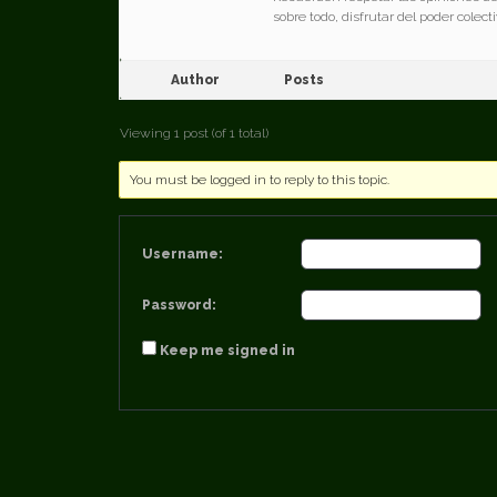
sobre todo, disfrutar del poder colec
Author
Posts
Viewing 1 post (of 1 total)
You must be logged in to reply to this topic.
Username:
Password:
Keep me signed in