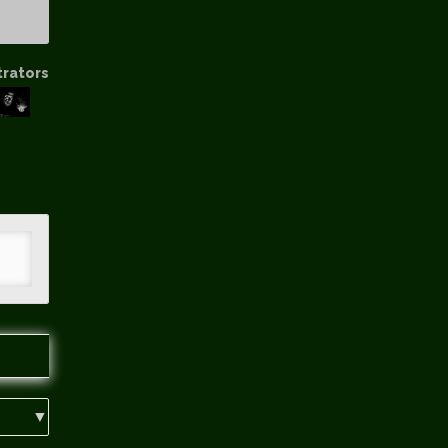
trators
hip