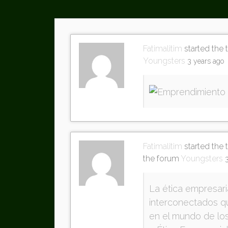
Activities
Fatimalitim
started the 
Youngsters
3 years ago
Fatimalitim
started the 
the forum
Youngsters
La ética empresari
interconectados qu
en el mundo de lo