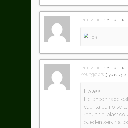
Fatimalitim
started the 
Fatimalitim
started the 
Youngsters
3 years ago
Holaaa!!!
He encontrado est
cuenta como se le 
reducir el plástic
pueden servir a t