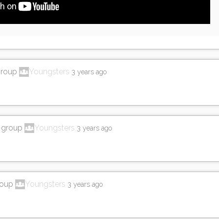
group
Youngsters
3 years ago
e group
Youngsters
3 years ago
roup
Youngsters
3 years ago