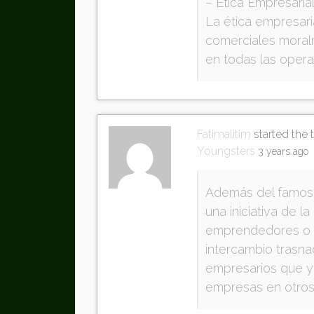
– Ética Empresarial
La ética empresari
comerciales moral
en todas las oper
Fatimalitim
started the 
Youngsters
3 years ago
Además del famoso
una iniciativa de 
emprendedores o 
intercambio trasna
empresarios que y
empresas en otros