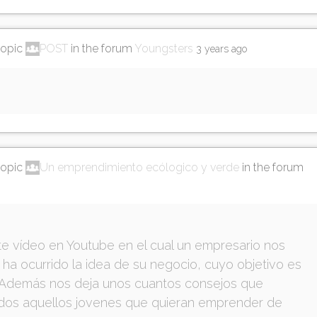
topic
POST
in the forum
Youngsters
3 years ago
topic
Un emprendimiento ecólogico y verde
in the forum
e vídeo en Youtube en el cual un empresario nos
ha ocurrido la idea de su negocio, cuyo objetivo es
o. Además nos deja unos cuantos consejos que
odos aquellos jovenes que quieran emprender de