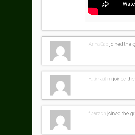
AnnaCab
joined the 
Fatimalitim
joined th
f.barzon
joined the g