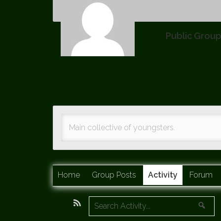
Public Grou
Main collective of youngsters.
Home
Group Posts
Activity
Forum
RSS
Search
Sea
Group
Activity...