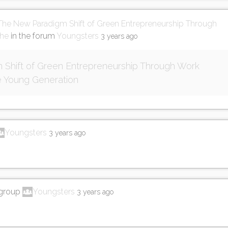
The New Paradigm Shift of Green Entrepreneurship Through
the
in the forum
Youngsters
3 years ago
Shift of Green Entrepreneurship Through Work
 Young Generation
Youngsters
3 years ago
 group
Youngsters
3 years ago