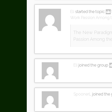
Eli
started the topic
Work Passion Among 
The New Paradigm 
Passion Among the
Eli
joined the group
SpoonerL
joined the