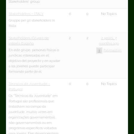
Stakeholders' group.
Stakeholders – ITALY
0
0
No Topics
Gruppo per gli stakeholders in
Italia
Stakeholders-Grupos de
2
2
2 years, 7
interés España
months ago
En este grupo, personas físicas o
Fatimalitim
jurídicas interesadas en el
objetivo del proyecto y en ayudar
a los jóvenes puede participar
formando parte de él.
Técnicos da Juventude –
0
0
No Topics
Portugal
Os "Técnicos da Juventude" em
Portugal são profissionais que
trabalham no campo da
juventude, muitas vezes em
organizações governamentais,
não-governamentais ou em
programas específicos voltados
para jovens. Eles desempenham