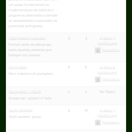
um papel fundamental na
implementação de políticas e
programas destinados a atender
às necessidades e aspirações da
juventude portuguesa.
Trabajadores juveniles
3
3
2 years, 7
months ago
Forman parte de este grupo
todas aquellas personas que
Fatimalitim
trabajan con jóvenes.
Youngsters
6
6
2 years, 6
months ago
Main collective of youngsters.
Fatimalitim
Youngsters – ITALIA
0
0
No Topics
Gruppo per i giovani in Italia
Youth Workers
5
10
2 years, 7
months ago
Youth workers' group.
Fatimalitim