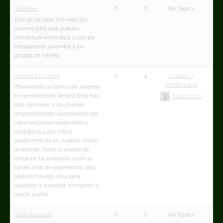
Jóvenes
0
0
No Topics
Este grupo está formado por
jóvenes para que puedan
interactuar entre ellos y con los
trabajadores juveniles y los
grupos de interés.
Jóvenes España
2
4
2 years, 7
months ago
¡Bienvenido al Centro de Jóvenes
Emprendedores Verdes! Este foro
Fatimalitim
está dedicado a los jóvenes
emprendedores apasionados por
crear empresas sostenibles y
ecológicas y por influir
positivamente en nuestro medio
ambiente. Tanto si acabas de
empezar tu andadura como si
tienes años de experiencia, esta
plataforma está aquí para
ayudarte a conectar, compartir y
crecer juntos.
Stakeholders
0
0
No Topics